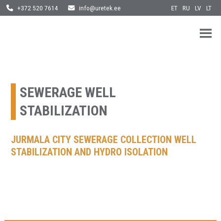
ET
RU
LV
LT
+372 520 7614
info@uretek.ee
URETEK
Geotehnilised inseneritööd
Skip
to
content
SEWERAGE WELL
STABILIZATION
JURMALA CITY SEWERAGE COLLECTION WELL
STABILIZATION AND HYDRO ISOLATION