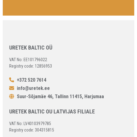
URETEK BALTIC OÜ
VAT No: EE101796022
Registry code: 12856953
+372 520 7614
info@uretek.ee
Suur-Sõjamäe 46, Tallinn 11415, Harjumaa
URETEK BALTIC OU LATVIJAS FILIALE
VAT No: LV40103979785
Registry code: 304315815