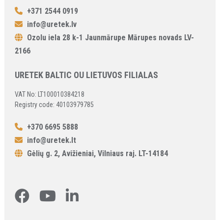
+371 2544 0919
info@uretek.lv
Ozolu iela 28 k-1 Jaunmārupe Mārupes novads LV-
2166
URETEK BALTIC OU LIETUVOS FILIALAS
VAT No: LT100010384218
Registry code: 40103979785
+370 6695 5888
info@uretek.lt
Gėlių g. 2, Avižieniai, Vilniaus raj. LT-14184