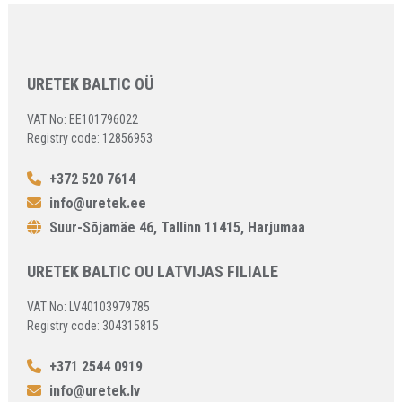
URETEK BALTIC OÜ
VAT No: EE101796022
Registry code: 12856953
+372 520 7614
info@uretek.ee
Suur-Sõjamäe 46, Tallinn 11415, Harjumaa
URETEK BALTIC OU LATVIJAS FILIALE
VAT No: LV40103979785
Registry code: 304315815
+371 2544 0919
info@uretek.lv