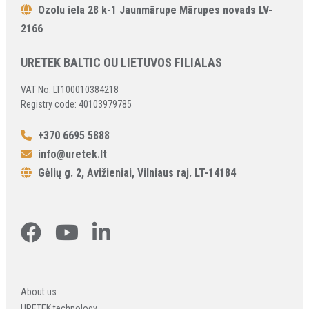
Ozolu iela 28 k-1 Jaunmārupe Mārupes novads LV-
2166
URETEK BALTIC OU LIETUVOS FILIALAS
VAT No: LT100010384218
Registry code: 40103979785
+370 6695 5888
info@uretek.lt
Gėlių g. 2, Avižieniai, Vilniaus raj. LT-14184
About us
URETEK technology