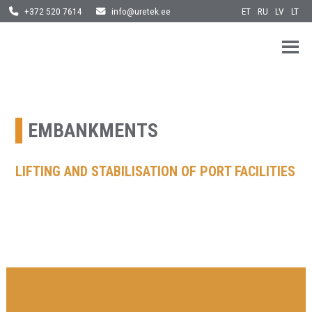
ET
RU
LV
LT
+372 520 7614
info@uretek.ee
URETEK
Geotehnilised inseneritööd
Skip
to
content
EMBANKMENTS
LIFTING AND STABILISATION OF PORT FACILITIES